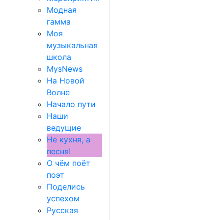
Модная
гамма
Моя
музыкальная
школа
МузNews
На Новой
Волне
Начало пути
Наши
ведущие
Не кухня, а
песня!
О чём поёт
поэт
Поделись
успехом
Русская