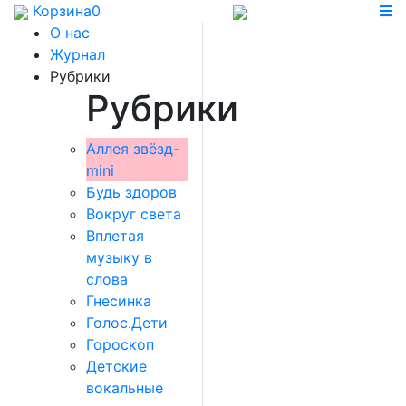
Корзина
0
О нас
Журнал
Рубрики
Рубрики
Аллея звёзд-
mini
Будь здоров
Вокруг света
Вплетая
музыку в
слова
Гнесинка
Голос.Дети
Гороскоп
Детские
вокальные