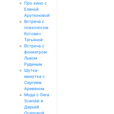
Про кино с
Еленой
Арутюновой
Встреча с
психологом
Котович
Татьяной
Встреча с
фониатром
Львом
Рудиным
Шутка-
минутка с
Сергеем
Аревяном
Мода с Gera
Scandal и
Дарьей
Осиповой